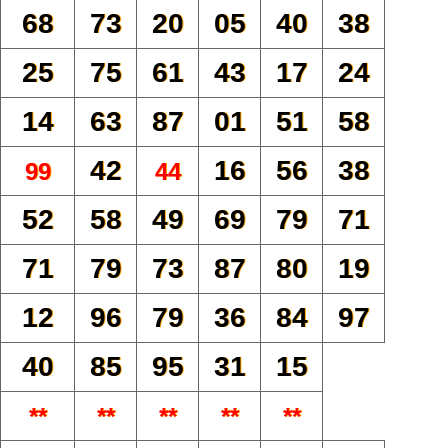
68
73
20
05
40
38
25
75
61
43
17
24
14
63
87
01
51
58
42
16
56
38
99
44
52
58
49
69
79
71
71
79
73
87
80
19
12
96
79
36
84
97
40
85
95
31
15
**
**
**
**
**