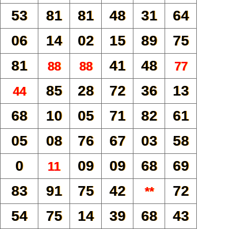
53
81
81
48
31
64
06
14
02
15
89
75
81
41
48
88
88
77
85
28
72
36
13
44
68
10
05
71
82
61
05
08
76
67
03
58
0
09
09
68
69
11
83
91
75
42
72
**
54
75
14
39
68
43