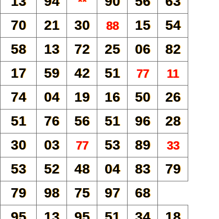
13
94
90
56
63
**
70
21
30
15
54
88
58
13
72
25
06
82
17
59
42
51
77
11
74
04
19
16
50
26
51
76
56
51
96
28
30
03
53
89
77
33
53
52
48
04
83
79
79
98
75
97
68
95
13
95
51
34
18