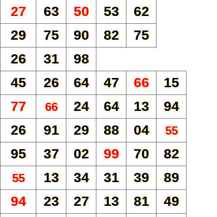
27
63
50
53
62
29
75
90
82
75
26
31
98
45
26
64
47
66
15
77
24
64
13
94
66
26
91
29
88
04
55
95
37
02
99
70
82
13
34
31
39
89
55
94
23
27
13
81
49