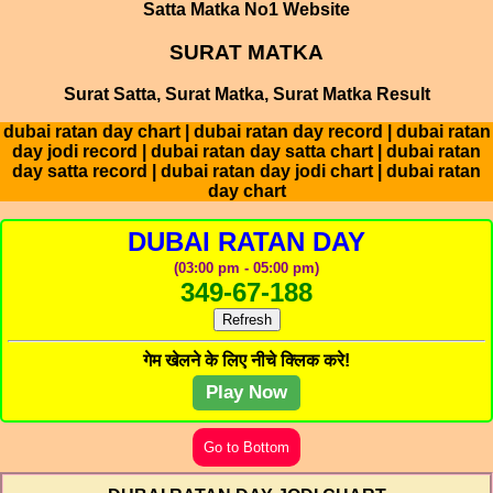
Satta Matka No1 Website
SURAT MATKA
Surat Satta, Surat Matka, Surat Matka Result
dubai ratan day chart | dubai ratan day record | dubai ratan
day jodi record | dubai ratan day satta chart | dubai ratan
day satta record | dubai ratan day jodi chart | dubai ratan
day chart
DUBAI RATAN DAY
(03:00 pm - 05:00 pm)
349-67-188
Refresh
गेम खेलने के लिए नीचे क्लिक करे!
Play Now
Go to Bottom