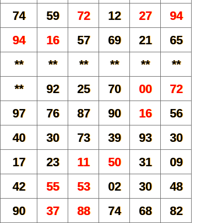
74
59
72
12
27
94
94
16
57
69
21
65
**
**
**
**
**
**
**
92
25
70
00
72
97
76
87
90
16
56
40
30
73
39
93
30
17
23
11
50
31
09
42
55
53
02
30
48
90
37
88
74
68
82