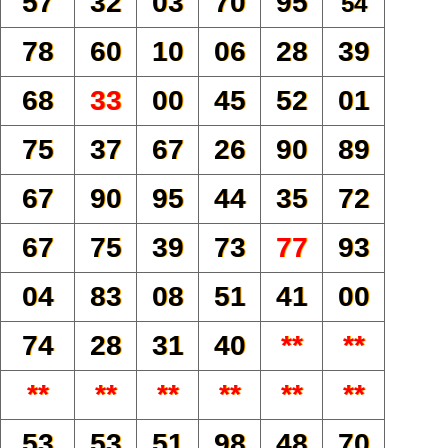
57
32
03
70
95
54
78
60
10
06
28
39
68
33
00
45
52
01
75
37
67
26
90
89
67
90
95
44
35
72
67
75
39
73
77
93
04
83
08
51
41
00
74
28
31
40
**
**
**
**
**
**
**
**
53
53
51
98
48
70