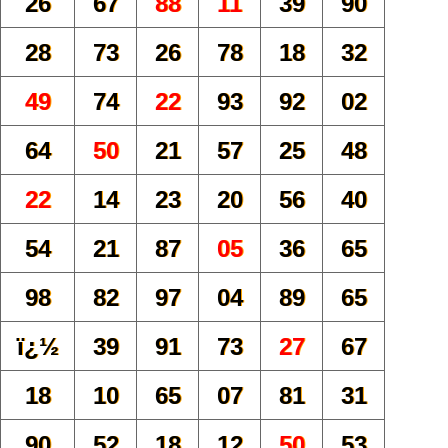
26
67
88
11
39
90
28
73
26
78
18
32
49
74
22
93
92
02
64
50
21
57
25
48
22
14
23
20
56
40
54
21
87
05
36
65
98
82
97
04
89
65
ï¿½
39
91
73
27
67
18
10
65
07
81
31
90
52
18
12
50
53