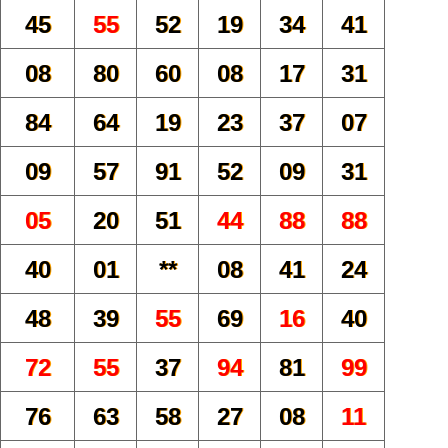
45
55
52
19
34
41
08
80
60
08
17
31
84
64
19
23
37
07
09
57
91
52
09
31
05
20
51
44
88
88
40
01
**
08
41
24
48
39
55
69
16
40
72
55
37
94
81
99
76
63
58
27
08
11