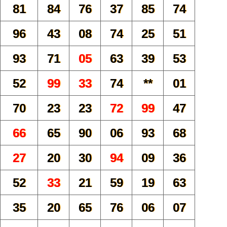
81
84
76
37
85
74
96
43
08
74
25
51
93
71
05
63
39
53
52
99
33
74
**
01
70
23
23
72
99
47
66
65
90
06
93
68
27
20
30
94
09
36
52
33
21
59
19
63
35
20
65
76
06
07