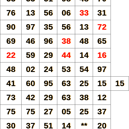
76
13
56
06
33
31
90
97
35
56
13
72
69
46
96
38
48
65
22
59
29
44
14
16
48
02
24
53
54
97
41
60
95
63
25
15
15
73
42
29
63
38
12
75
75
27
05
25
37
30
37
51
14
**
20