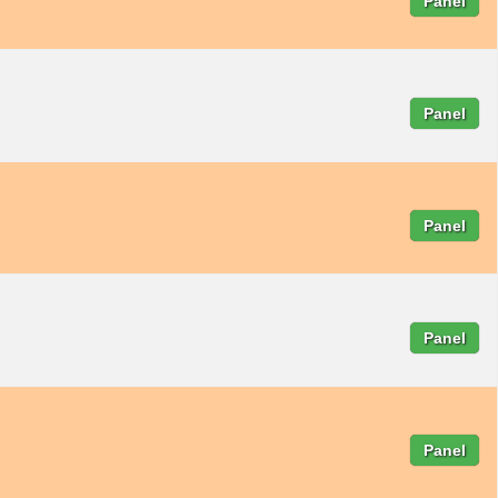
Panel
Panel
Panel
Panel
Panel