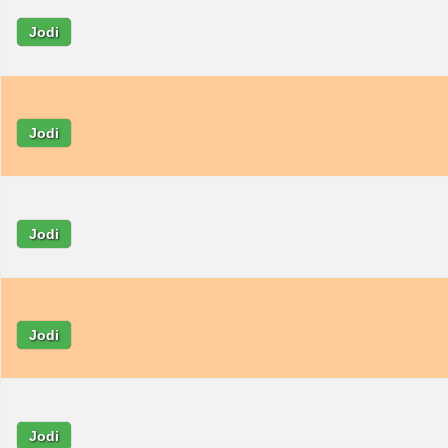
Jodi
Jodi
Jodi
Jodi
Jodi