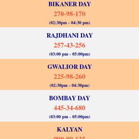
BIKANER DAY
270-98-170
(02:30pm - 04:30 pm)
RAJDHANI DAY
257-43-256
(03:00 pm - 05:00pm)
GWALIOR DAY
225-98-260
(02:30pm - 04:30pm)
BOMBAY DAY
445-34-680
(03:00 pm - 05:00pm)
KALYAN
990-89-135