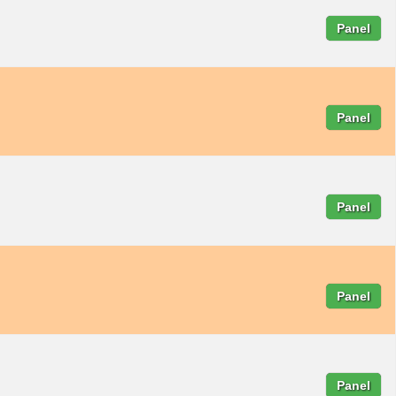
Panel
Panel
Panel
Panel
Panel