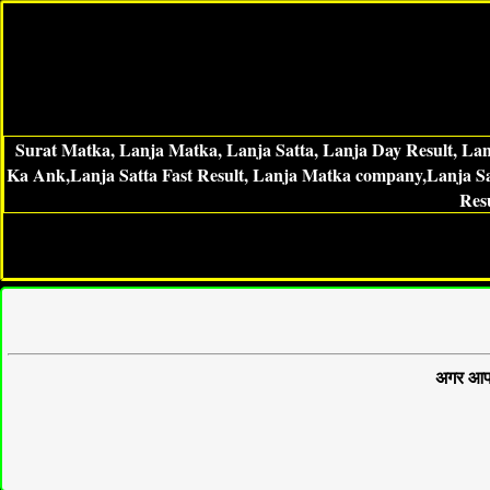
Surat Matka, Lanja Matka, Lanja Satta, Lanja Day Result, Lan
Ka Ank,Lanja Satta Fast Result, Lanja Matka company,Lanja S
Res
अगर आप 