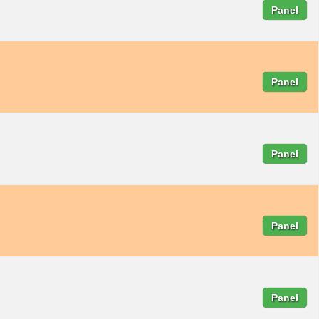
Panel
Panel
Panel
Panel
Panel