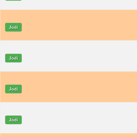
Jodi
Jodi
Jodi
Jodi