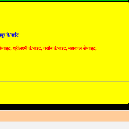
पुर डे/नाईट
 डे/नाइट, श्रीलक्ष्मी डे/नाइट, नसीब डे/नाइट, महाकाल डे/नाइट,