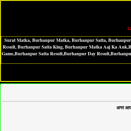
G
Surat Matka, Burhanpur Matka, Burhanpur Satta, Burhanpur
Result, Burhanpur Satta King, Burhanpur Matka Aaj Ka Ank,
Game,Burhanpur Satta Result,Burhanpur Day Result,Burhanpu
अगर आप 