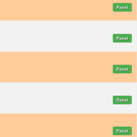
Panel
Panel
Panel
Panel
Panel