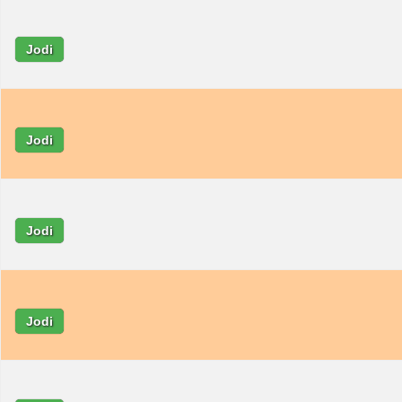
Jodi
Jodi
Jodi
Jodi