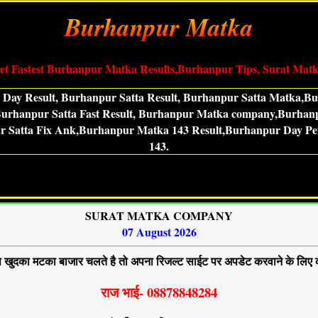
Burhanpur Matka
et Fastest Burhanpur Matka Results,Burhanpur Tips, Surat Matk
 Day Result, Burhanpur Satta Result, Burhanpur Satta Matka,
Burhanpur Satta Fast Result, Burhanpur Matka company,Burha
r Satta Fix Ank,Burhanpur Matka 143 Result,Burhanpur Day 
143.
SURAT MATKA COMPANY
07 August 2026
खुदका मटका बाजार चलते है तो अपना रिजल्ट साईट पर अपडेट करवाने के लिए 
राज भाई- 08878848284