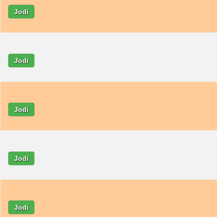
Jodi
Jodi
Jodi
Jodi
Jodi