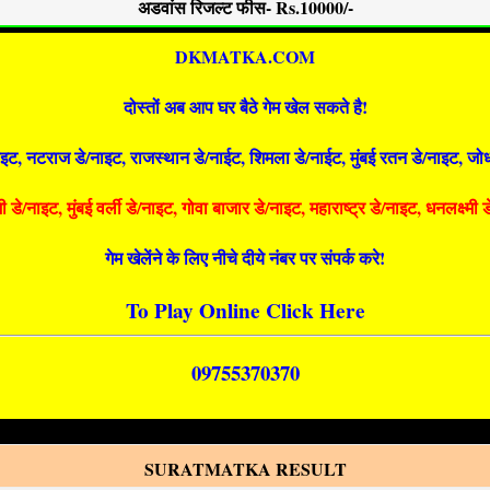
अडवांस रिजल्ट फीस- Rs.10000/-
DKMATKA.COM
दोस्तों अब आप घर बैठे गेम खेल सकते है!
इट, नटराज डे/नाइट, राजस्थान डे/नाईट, शिमला डे/नाईट, मुंबई रतन डे/नाइट, जोध
डे/नाइट, मुंबई वर्ली डे/नाइट, गोवा बाजार डे/नाइट, महाराष्ट्र डे/नाइट, धनलक्ष्मी
गेम खेलेंने के लिए नीचे दीये नंबर पर संपर्क करे!
To Play Online Click Here
09755370370
SURATMATKA RESULT