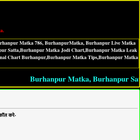
a.
Burhanpur Matka 786, BurhanpurMatka, Burhanpur Live Matka
npur Satta,Burhanpur Matka Jodi Chart,Burhanpur Matka Leak
Penal Chart Burhanpur,Burhanpur Matka Tips,Burhanpur Matka
Burhanpur Matka, Burhanpur Satta, Bu
कॉल करे-