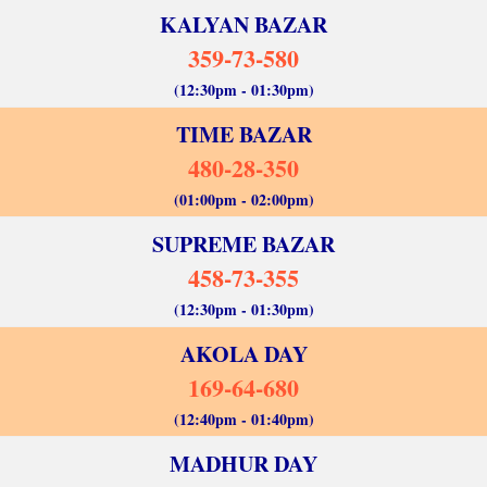
KALYAN BAZAR
359-73-580
(12:30pm - 01:30pm)
TIME BAZAR
480-28-350
(01:00pm - 02:00pm)
SUPREME BAZAR
458-73-355
(12:30pm - 01:30pm)
AKOLA DAY
169-64-680
(12:40pm - 01:40pm)
MADHUR DAY