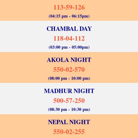
113-59-126
(04:15 pm - 06:15pm)
CHAMBAL DAY
118-04-112
(03:00 pm - 05:00pm)
AKOLA NIGHT
550-02-570
(08:00 pm - 10:00 pm)
MADHUR NIGHT
500-57-250
(08:30 pm - 10:30 pm)
NEPAL NIGHT
550-02-255