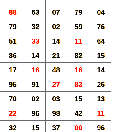
88
63
07
79
04
79
32
02
59
76
51
33
14
11
64
86
14
21
82
15
17
16
48
16
14
95
91
27
83
26
70
02
03
15
13
22
96
98
42
11
32
15
37
00
96