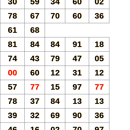
30
59
34
60
02
78
67
70
60
36
61
68
81
84
84
91
18
74
43
79
47
05
00
60
12
31
12
57
77
15
97
77
78
37
84
13
13
39
32
69
90
36
46
16
02
70
97