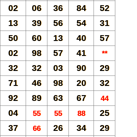
02
06
36
84
52
13
39
56
54
31
50
60
13
40
57
02
98
57
41
**
32
32
03
90
29
71
46
98
20
32
92
89
63
67
44
04
25
55
55
88
37
26
34
29
66