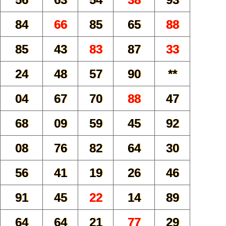
84
66
85
65
88
85
43
83
87
33
24
48
57
90
**
04
67
70
88
47
68
09
59
45
92
08
76
82
64
30
56
41
19
26
46
91
45
22
14
89
64
64
21
77
29