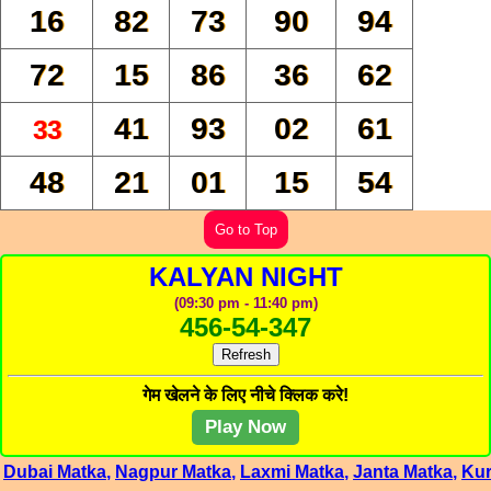
16
82
73
90
94
72
15
86
36
62
41
93
02
61
33
48
21
01
15
54
Go to Top
KALYAN NIGHT
(09:30 pm - 11:40 pm)
456-54-347
Refresh
गेम खेलने के लिए नीचे क्लिक करे!
Play Now
 Matka
,
Nagpur Matka
,
Laxmi Matka
,
Janta Matka
,
Kurla Mat