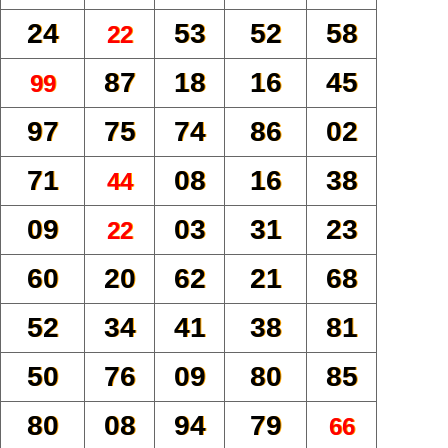
24
53
52
58
22
87
18
16
45
99
97
75
74
86
02
71
08
16
38
44
09
03
31
23
22
60
20
62
21
68
52
34
41
38
81
50
76
09
80
85
80
08
94
79
66