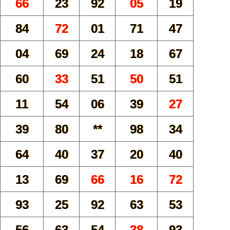
66
23
92
05
19
84
72
01
71
47
04
69
24
18
67
60
33
51
50
51
11
54
06
39
27
39
80
**
98
34
64
40
37
20
40
13
69
66
16
72
93
25
92
63
53
56
63
54
38
93