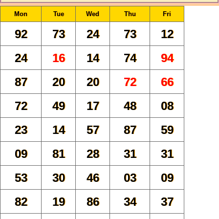
Mon
Tue
Wed
Thu
Fri
92
73
24
73
12
24
16
14
74
94
87
20
20
72
66
72
49
17
48
08
23
14
57
87
59
09
81
28
31
31
53
30
46
03
09
82
19
86
34
37