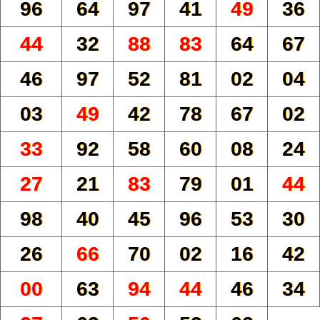
96
64
97
41
49
36
44
32
88
83
64
67
46
97
52
81
02
04
03
49
42
78
67
02
33
92
58
60
08
24
27
21
83
79
01
44
98
40
45
96
53
30
26
66
70
02
16
42
00
63
94
44
46
34