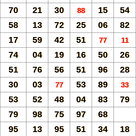
70
21
30
15
54
88
58
13
72
25
06
82
17
59
42
51
77
11
74
04
19
16
50
26
51
76
56
51
96
28
30
03
53
89
77
33
53
52
48
04
83
79
79
98
75
97
68
95
13
95
51
34
18