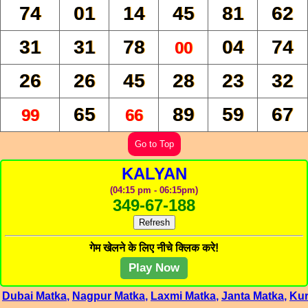
74
01
14
45
81
62
31
31
78
04
74
00
26
26
45
28
23
32
65
89
59
67
99
66
Go to Top
KALYAN
(04:15 pm - 06:15pm)
349-67-188
Refresh
गेम खेलने के लिए नीचे क्लिक करे!
Play Now
 Matka
,
Nagpur Matka
,
Laxmi Matka
,
Janta Matka
,
Kurla Mat