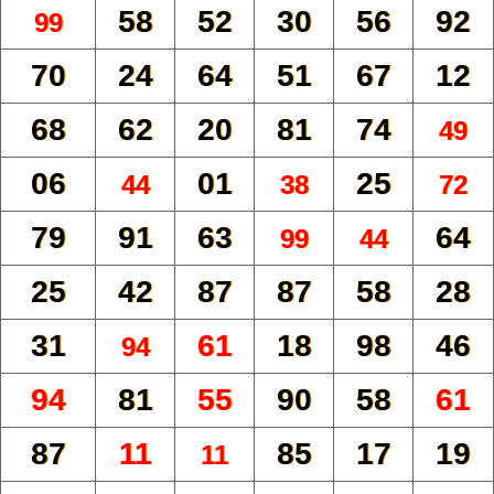
58
52
30
56
92
99
70
24
64
51
67
12
68
62
20
81
74
49
06
01
25
44
38
72
79
91
63
64
99
44
25
42
87
87
58
28
31
61
18
98
46
94
94
81
55
90
58
61
87
11
85
17
19
11