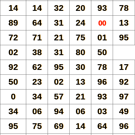
14
14
32
20
93
78
89
64
31
24
13
00
72
71
21
75
01
95
02
38
31
80
50
92
62
95
30
78
17
50
23
02
13
96
92
0
34
57
21
93
97
34
06
94
06
03
49
95
75
69
14
64
96