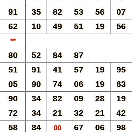
91
35
82
53
56
07
62
10
49
51
19
56
**
80
52
84
87
51
91
41
57
19
95
05
90
74
06
19
63
90
34
82
09
28
19
72
34
21
32
21
42
58
84
67
06
98
00