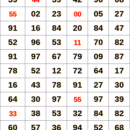
02
23
05
27
55
00
91
16
84
20
84
47
52
96
53
70
82
11
91
97
67
79
09
87
78
52
12
72
64
17
16
43
78
91
27
30
64
30
97
97
39
55
38
53
32
84
82
33
60
57
36
94
52
68