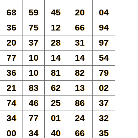
68
59
45
20
04
36
75
12
66
94
20
37
28
31
97
77
10
14
14
54
36
10
81
82
79
21
83
62
13
02
74
46
25
86
37
34
77
01
24
32
00
34
40
66
35