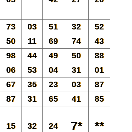
73
03
51
32
52
50
11
69
74
43
98
44
49
50
88
06
53
04
31
01
67
35
23
03
87
87
31
65
41
85
7*
**
15
32
24