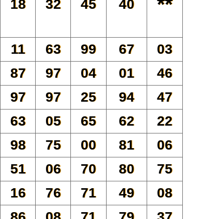
**
18
32
45
40
11
63
99
67
03
87
97
04
01
46
97
97
25
94
47
63
05
65
62
22
98
75
00
81
06
51
06
70
80
75
16
76
71
49
08
86
08
71
79
37