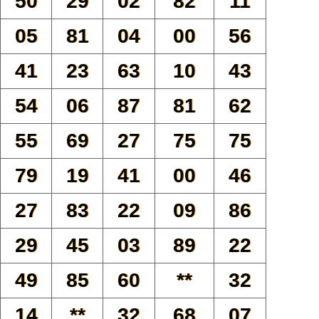
50
29
02
82
11
05
81
04
00
56
41
23
63
10
43
54
06
87
81
62
55
69
27
75
75
79
19
41
00
46
27
83
22
09
86
29
45
03
89
22
49
85
60
**
32
14
**
32
68
07