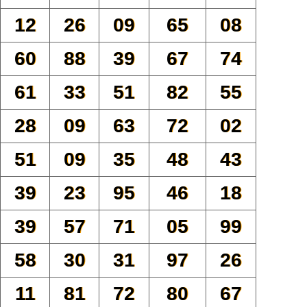
12
26
09
65
08
60
88
39
67
74
61
33
51
82
55
28
09
63
72
02
51
09
35
48
43
39
23
95
46
18
39
57
71
05
99
58
30
31
97
26
11
81
72
80
67