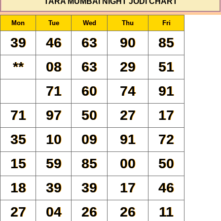
TARA MUMBAI NIGHT JODI CHART
Mon
Tue
Wed
Thu
Fri
39
46
63
90
85
**
08
63
29
51
71
60
74
91
71
97
50
27
17
35
10
09
91
72
15
59
85
00
50
18
39
39
17
46
27
04
26
26
11