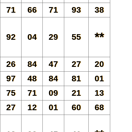
71
66
71
93
38
**
92
04
29
55
26
84
47
27
20
97
48
84
81
01
75
71
09
21
13
27
12
01
60
68