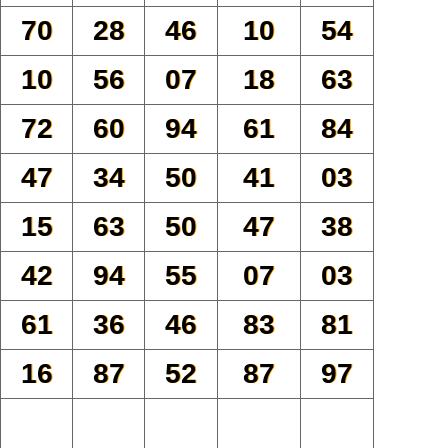
70
28
46
10
54
10
56
07
18
63
72
60
94
61
84
47
34
50
41
03
15
63
50
47
38
42
94
55
07
03
61
36
46
83
81
16
87
52
87
97