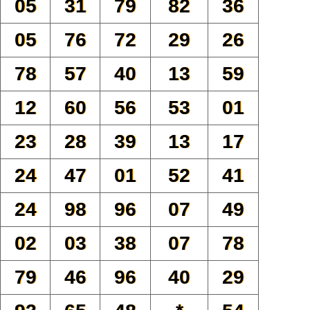
05
31
79
82
36
05
76
72
29
26
78
57
40
13
59
12
60
56
53
01
23
28
39
13
17
24
47
01
52
41
24
98
96
07
49
02
03
38
07
78
79
46
96
40
29