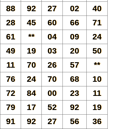
88
92
27
02
40
28
45
60
66
71
61
**
04
09
24
49
19
03
20
50
11
70
26
57
**
76
24
70
68
10
72
84
00
23
11
79
17
52
92
19
91
92
27
56
36