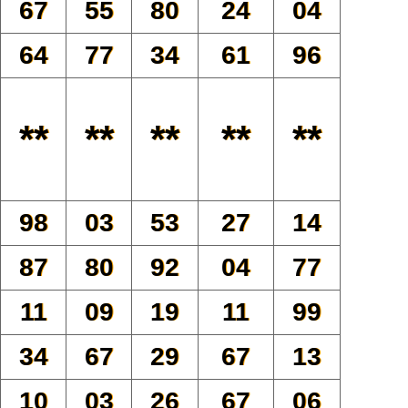
67
55
80
24
04
64
77
34
61
96
**
**
**
**
**
98
03
53
27
14
87
80
92
04
77
11
09
19
11
99
34
67
29
67
13
10
03
26
67
06