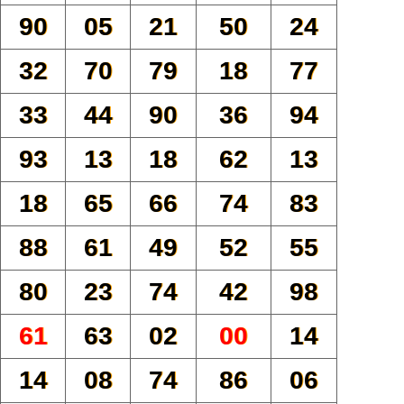
90
05
21
50
24
32
70
79
18
77
33
44
90
36
94
93
13
18
62
13
18
65
66
74
83
88
61
49
52
55
80
23
74
42
98
61
63
02
00
14
14
08
74
86
06