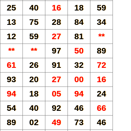
25
40
16
18
59
13
75
28
84
34
12
59
27
81
**
**
**
97
50
89
61
26
91
32
72
93
20
27
00
16
94
18
05
94
24
54
40
92
46
66
89
02
49
73
46