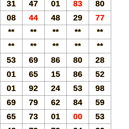
31
47
01
83
80
08
44
48
29
77
**
**
**
**
**
**
**
**
**
**
53
69
86
80
28
01
65
15
86
52
01
92
24
53
98
69
79
62
84
59
65
73
01
00
53