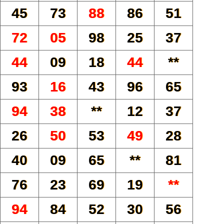
45
73
88
86
51
72
05
98
25
37
44
09
18
44
**
93
16
43
96
65
94
38
**
12
37
26
50
53
49
28
40
09
65
**
81
76
23
69
19
**
94
84
52
30
56