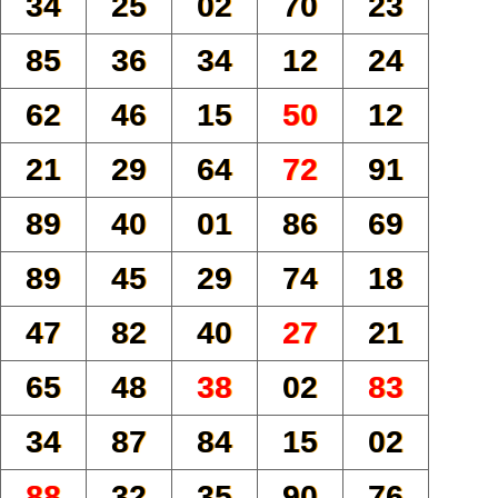
34
25
02
70
23
85
36
34
12
24
62
46
15
50
12
21
29
64
72
91
89
40
01
86
69
89
45
29
74
18
47
82
40
27
21
65
48
38
02
83
34
87
84
15
02
88
32
35
90
76