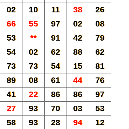
02
10
11
38
26
66
55
97
02
08
53
**
91
42
79
54
02
62
88
62
73
73
54
15
81
89
08
61
44
76
41
22
86
86
97
27
93
70
03
53
58
93
28
94
12