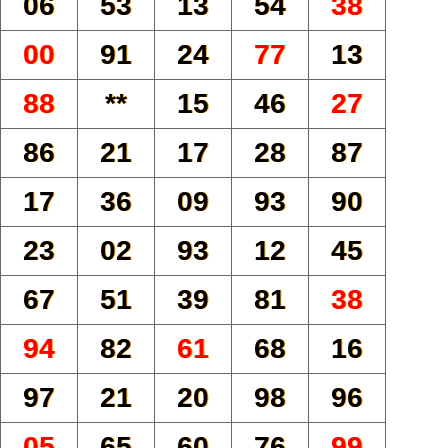
06
53
13
54
38
00
91
24
77
13
88
**
15
46
27
86
21
17
28
87
17
36
09
93
90
23
02
93
12
45
67
51
39
81
38
94
82
61
68
16
97
21
20
98
96
05
65
60
76
99