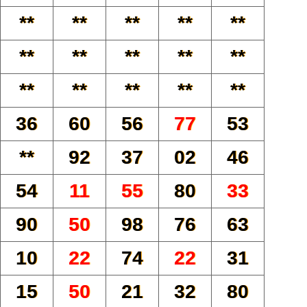
**
**
**
**
**
**
**
**
**
**
**
**
**
**
**
36
60
56
77
53
**
92
37
02
46
54
11
55
80
33
90
50
98
76
63
10
22
74
22
31
15
50
21
32
80