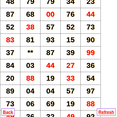
48
79
79
34
23
87
68
00
76
44
52
38
57
52
73
83
81
93
15
90
37
**
87
39
99
84
03
44
27
36
20
88
19
33
54
89
04
04
57
97
73
06
69
19
88
Back
Refresh
49
36
32
49
92