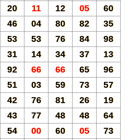
20
11
12
05
60
46
04
80
82
35
53
53
76
84
98
31
14
34
37
13
92
66
66
65
96
51
03
59
73
57
42
76
81
26
19
43
77
48
48
64
54
00
60
05
73