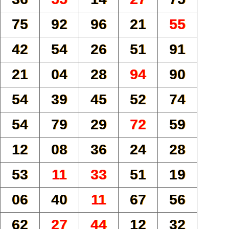
75
92
96
21
55
42
54
26
51
91
21
04
28
94
90
54
39
45
52
74
54
79
29
72
59
12
08
36
24
28
53
11
33
51
19
06
40
11
67
56
62
27
44
12
32